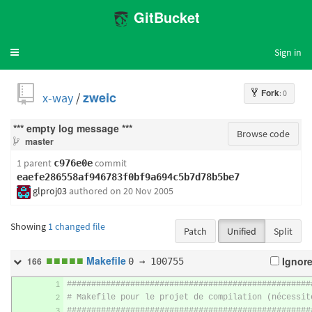
GitBucket
Sign in
Toggle
navigation
Fork
: 0
x-way
/
zweic
*** empty log message ***
Browse code
master
1 parent
commit
c976e0e
eaefe286558af946783f0bf9a694c5b7d78b5be7
glproj03
authored
on 20 Nov 2005
Showing
1 changed file
Patch
Unified
Split
■
■
■
■
■
Makefile
0 → 100755
Ignore
166
##################################################
# Makefile pour le projet de compilation (nécessit
##################################################