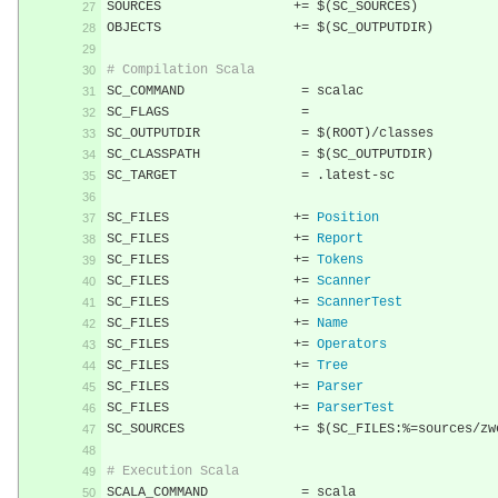
SOURCES			
+=
 $
(
SC_SOURCES
)
OBJECTS			
+=
 $
(
SC_OUTPUTDIR
)
# Compilation Scala
SC_COMMAND		 
=
 scalac
SC_FLAGS		 
=
SC_OUTPUTDIR		 
=
 $
(
ROOT
)/
classes
SC_CLASSPATH		 
=
 $
(
SC_OUTPUTDIR
)
SC_TARGET		 
=
.
latest
-
sc
SC_FILES		
+=
Position
SC_FILES		
+=
Report
SC_FILES		
+=
Tokens
SC_FILES		
+=
Scanner
SC_FILES		
+=
ScannerTest
SC_FILES		
+=
Name
SC_FILES		
+=
Operators
SC_FILES		
+=
Tree
SC_FILES		
+=
Parser
SC_FILES		
+=
ParserTest
SC_SOURCES		
+=
 $
(
SC_FILES
:%=
sources
/
zw
# Execution Scala
SCALA_COMMAND		 
=
 scala