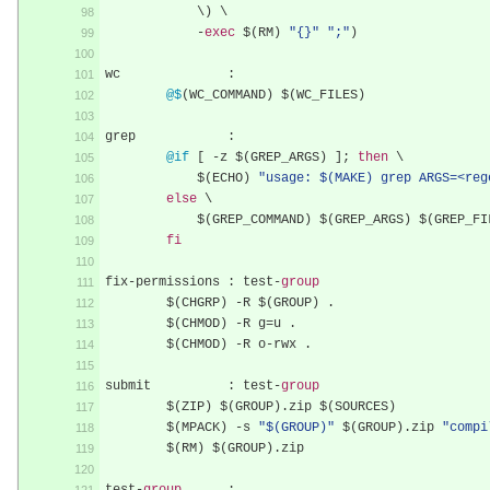
	    \) \
-
exec
 $
(
RM
)
"{}"
";"
)
wc		
:
@$
(
WC_COMMAND
)
 $
(
WC_FILES
)
grep		
:
@if
[
-
z $
(
GREP_ARGS
)
];
then
 \
	    $
(
ECHO
)
"usage: $(MAKE) grep ARGS=<reg
else
 \
	    $
(
GREP_COMMAND
)
 $
(
GREP_ARGS
)
 $
(
GREP_FI
fi
fix
-
permissions	
:
 test
-
group
	$
(
CHGRP
)
-
R $
(
GROUP
)
.
	$
(
CHMOD
)
-
R g
=
u 
.
	$
(
CHMOD
)
-
R o
-
rwx 
.
submit		
:
 test
-
group
	$
(
ZIP
)
 $
(
GROUP
).
zip $
(
SOURCES
)
	$
(
MPACK
)
-
s 
"$(GROUP)"
 $
(
GROUP
).
zip 
"compi
	$
(
RM
)
 $
(
GROUP
).
zip