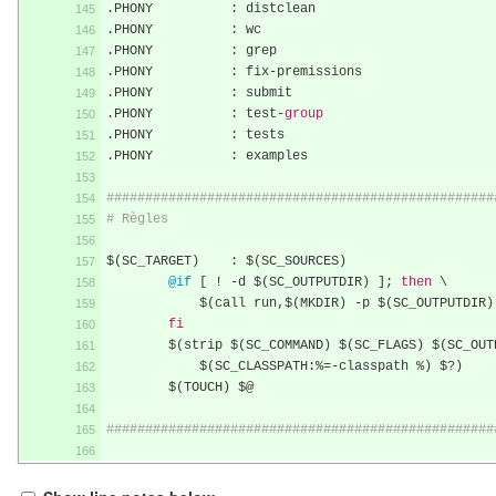
.
PHONY		
:
 distclean
.
PHONY		
:
 wc
.
PHONY		
:
 grep
.
PHONY		
:
 fix
-
premissions
.
PHONY		
:
 submit
.
PHONY		
:
 test
-
group
.
PHONY		
:
 tests
.
PHONY		
:
 examples
##################################################
# Règles
$
(
SC_TARGET
)
:
 $
(
SC_SOURCES
)
@if
[
!
-
d $
(
SC_OUTPUTDIR
)
];
then
 \
	    $
(
call run
,
$
(
MKDIR
)
-
p $
(
SC_OUTPUTDIR
)
fi
	$
(
strip $
(
SC_COMMAND
)
 $
(
SC_FLAGS
)
 $
(
SC_OUT
	    $
(
SC_CLASSPATH
:%=-
classpath 
%)
 $
?)
	$
(
TOUCH
)
 $@
##################################################