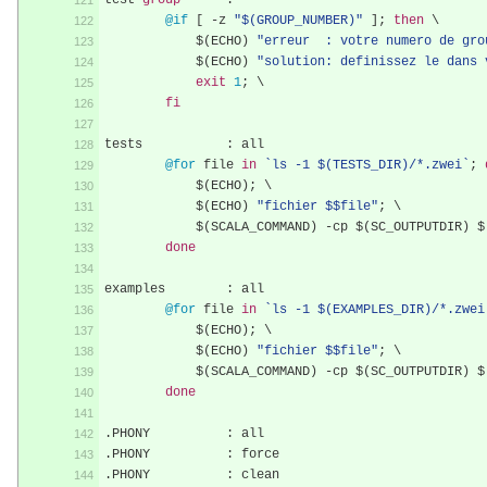
test
-
group
:
@if
[
-
z 
"$(GROUP_NUMBER)"
];
then
 \
	    $
(
ECHO
)
"erreur  : votre numero de gro
	    $
(
ECHO
)
"solution: definissez le dans 
exit
1
;
 \
fi
tests		
:
 all
@for
 file 
in
`ls -1 $(TESTS_DIR)/*.zwei`
;
	    $
(
ECHO
);
 \
	    $
(
ECHO
)
"fichier $$file"
;
 \
	    $
(
SCALA_COMMAND
)
-
cp $
(
SC_OUTPUTDIR
)
 $
done
examples	
:
 all
@for
 file 
in
`ls -1 $(EXAMPLES_DIR)/*.zwei
	    $
(
ECHO
);
 \
	    $
(
ECHO
)
"fichier $$file"
;
 \
	    $
(
SCALA_COMMAND
)
-
cp $
(
SC_OUTPUTDIR
)
 $
done
.
PHONY		
:
 all
.
PHONY		
:
 force
.
PHONY		
:
 clean