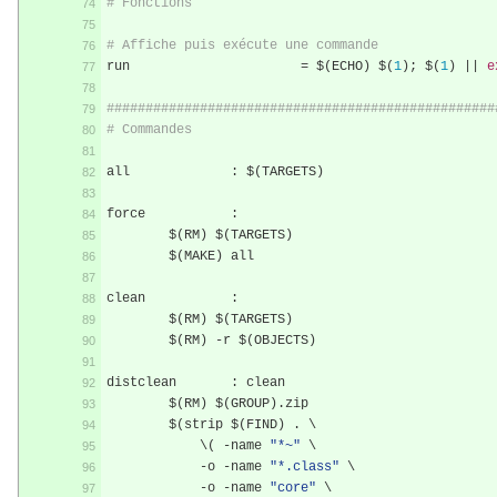
# Fonctions
# Affiche puis exécute une commande
run			 
=
 $
(
ECHO
)
 $
(
1
);
 $
(
1
)
||
e
##################################################
# Commandes
all		
:
 $
(
TARGETS
)
force		
:
	$
(
RM
)
 $
(
TARGETS
)
	$
(
MAKE
)
 all
clean		
:
	$
(
RM
)
 $
(
TARGETS
)
	$
(
RM
)
-
r $
(
OBJECTS
)
distclean	
:
 clean
	$
(
RM
)
 $
(
GROUP
).
zip
	$
(
strip $
(
FIND
)
.
 \
	    \( 
-
name 
"*~"
 \
-
o 
-
name 
"*.class"
 \
-
o 
-
name 
"core"
 \