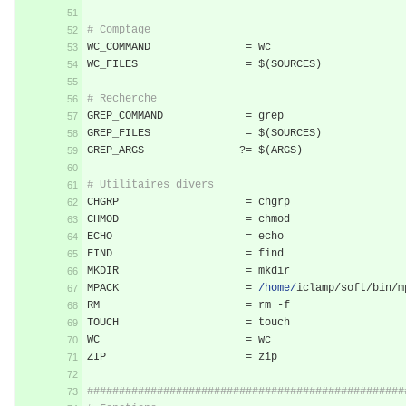
# Comptage
WC_COMMAND		 
=
 wc
WC_FILES		 
=
 $
(
SOURCES
)
# Recherche
GREP_COMMAND		 
=
 grep
GREP_FILES		 
=
 $
(
SOURCES
)
GREP_ARGS		
?=
 $
(
ARGS
)
# Utilitaires divers
CHGRP			 
=
 chgrp
CHMOD			 
=
 chmod
ECHO			 
=
 echo
FIND			 
=
 find
MKDIR			 
=
 mkdir
MPACK			 
=
/home/
iclamp
/
soft
/
bin
/
m
RM			 
=
 rm 
-
f
TOUCH			 
=
 touch
WC			 
=
 wc
ZIP			 
=
 zip
##################################################