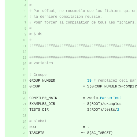
#
# Par défaut, ne recompile que les fichiers qui on
# la dernière compilation réussie.
# Pour forcer la compilation de tous les fichiers,
#
# $Id$
#
##################################################
##################################################
# Variables
# Groupe
GROUP_NUMBER		 
=
39
# remplacez ceci par
GROUP			 
=
 $
(
GROUP_NUMBER
:%=
compil
COMPILER_MAIN		 
=
 zweic
.
ParserTest
EXAMPLES_DIR		 
=
 $
(
ROOT
)/
examples
TESTS_DIR		 
=
 $
(
ROOT
)/
tests
/
2
# Global
ROOT			 
=
.
TARGETS			
+=
 $
(
SC_TARGET
)